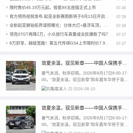
限时售价45.19万元起，极氪9X五座版正式上市
07-30
官方预热视频发布 起亚全新赛图斯将于8月13日开启预售
07-29
全新起亚狮铂拓界谍照曝光：分体大灯+悬浮车顶，方盒子造型
07-28
领克07GT再降2万，小众旅行车真要成全民爆款了吗？
07-27
8万舒享，越级宽敞！第五代传祺GS4上市限时价7.98万元起
07-27
敛夏余温，驭见新章——中国人保携手亳
州中源汽车购车嘉年华
暑气未消，秋序初萌。2026年8月17日8:00-17:
00，“敛夏余温，驭见新章”购车嘉年华将于亳州
市谯城区药都大道中源汽车城...
购车达人
2026-08-10
敛夏余温，驭见新章——中国人保携手亳
州市远景广源汽车购车嘉年华
暑气未消，秋序初萌。2026年8月17日8:00-17:
00，“敛夏余温，驭见新章”购车嘉年华将于安徽
省亳州市谯城区工业园区杜仲...