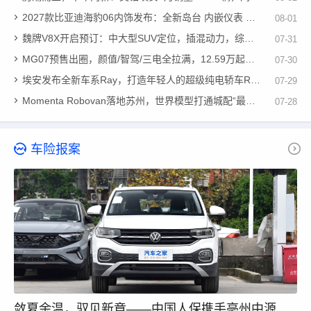
2027款比亚迪海豹06内饰发布：全新岛台 内嵌仪表 烤漆面板
08-01
魏牌V8X开启预订：中大型SUV定位，插混动力，综合续航1659km
07-31
MG07预售出圈，颜值/智驾/三电全拉满，12.59万起开启轿跑平权！
07-30
埃安发布全新车系Ray，打造年轻人的超级纯电轿车Ray 7
07-29
Momenta Robovan落地苏州，世界模型打通城配“最后一公里”
07-28
车险报案
敛夏余温，驭见新章——中国人保携手亳州中源汽