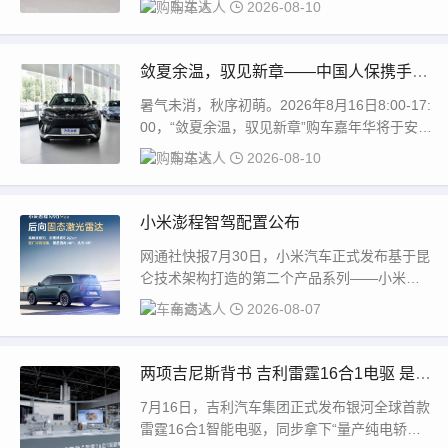
购车达人
2026-08-10
敛夏余温，驭见新章——中国人保携手宣
城丰迪汽车购车嘉年华
暑气未消，秋序初萌。2026年8月16日8:00-17:
00，“敛夏余温，驭见新章”购车嘉年华将于安徽
省宣城市飞彩办事处鸿越大道...
购车达人
2026-08-10
小米澎程智驾配置公布
网通社快报7月30日，小米汽车正式发布基于昆
仑技术架构打造的第二个产品系列——小米澎
程（SkyNomad）智能可变大空间SUV。...
车商达人
2026-08-07
两项吉尼斯背书 吉利雷霆16合1电驱 是技
术破局 还是参数内卷
7月16日，吉利汽车集团正式发布银河全球首款
雷霆16合1智能电驱，同步拿下“量产纯电轿车