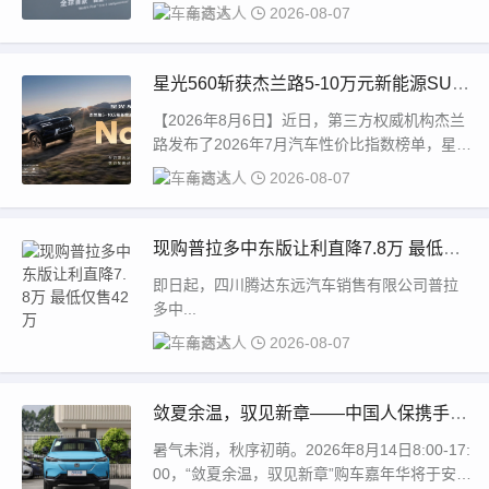
环青海湖最低能耗”与“湿滑路面最长连续双...
车商达人
2026-08-07
星光560斩获杰兰路5-10万元新能源SUV
性价比指数第一
【2026年8月6日】近日，第三方权威机构杰兰
路发布了2026年7月汽车性价比指数榜单，星光
560凭借扎实的综合实力，在5-10...
车商达人
2026-08-07
现购普拉多中东版让利直降7.8万 最低仅
售42万
即日起，四川腾达东远汽车销售有限公司普拉
多中...
车商达人
2026-08-07
敛夏余温，驭见新章——中国人保携手马
鞍山伟鹏汽车购车嘉年华
暑气未消，秋序初萌。2026年8月14日8:00-17:
00，“敛夏余温，驭见新章”购车嘉年华将于安徽