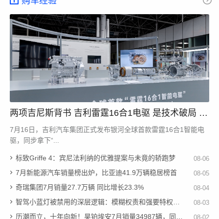
购车经验
两项吉尼斯背书 吉利雷霆16合1电驱 是技术破局 还
是参数内卷
7月16日，吉利汽车集团正式发布银河全球首款雷霆16合1智能电
驱，同步拿下“...
标致Griffe 4：宾尼法利纳的优雅提案与未竟的轿跑梦
08-06
7月新能源汽车销量榜出炉，比亚迪41.9万辆稳居榜首
08-05
奇瑞集团7月销量27.7万辆 同比增长23.3%
08-04
智驾小蓝灯被禁用的深层逻辑：模糊权责和强要特权不会被允许
08-03
历潮而立，十年向新！昊铂埃安7月销量34987辆，同比增长31.74%
08-02