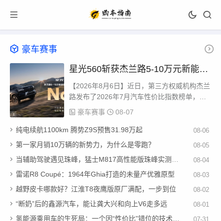
豪车赛事
星光560斩获杰兰路5-10万元新能源
SUV性价比指数第一
【2026年8月6日】近日，第三方权威机构杰兰
路发布了2026年7月汽车性价比指数榜单，星
光560凭借扎实的综合实力，在5-10万元插混
豪车赛事
08-07
及增程SUV细分市场...
纯电续航1100km 腾势Z9S预售31.98万起
08-06
第一家月销10万辆的新势力，为什么是零跑？
08-05
当辅助驾驶遇见珠峰，猛士M817高性能版珠峰实测重新定义辅助驾驶边界
08-04
雷诺R8 Coupé：1964年Ghia打造的未量产优雅原型
08-03
越野皮卡哪款好？江淮T8夜鹰版原厂满配，一步到位
08-02
“断奶”后的鑫源汽车，能让龚大兴和向上V6走多远
08-01
氢能源乘用车的生死局：一个因“性价比”错位的技术路线
07-31