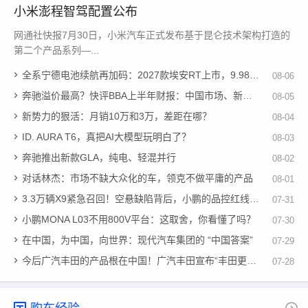
小米澎程智驾配置公布
网通社快报7月30日，小米汽车正式发布基于昆仑技术架构打造的
第二个产品系列—...
全系宁德电池续航再加码：2027款埃安RT上市，9.98万元起
08-06
奔驰溢价最高？快评BBA上半年财报：中国市场、新能源成胜负手
08-05
新势力的狠活：月销10万和3万，差距在哪？
08-04
ID. AURA T6，真把AI大模型玩明白了？
08-03
奔驰推出新款GLA，纯电、轻混并行
08-02
对话林杰：市场不缺大众化的车，领克不做平庸的产品
08-01
3.3万辆X9紧急召回！空悬缺陷背后，小鹏的品控红线在哪里？
07-31
小鹏MONA L03不用800V平台：这取舍，你看懂了吗？
07-30
在中国，为中国，向世界：现代汽车集团的 “中国答案”
07-29
今后广汽丰田的产品根在中国！广汽丰田宣布“丰田更中国”
07-28