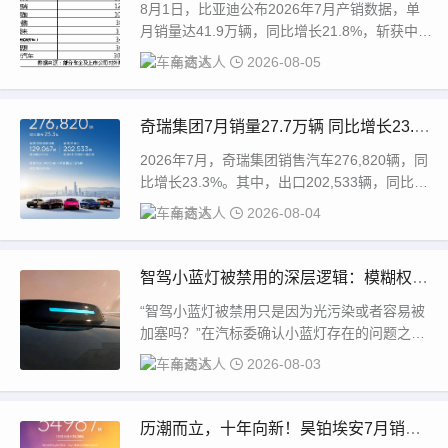
万辆稳居榜首
8月1日，比亚迪公布2026年7月产销数据，单
月销量达41.9万辆，同比增长21.8%，斩获中国
车企销量冠军，并连续62个月位居...
车商达人
2026-08-05
奇瑞集团7月销量27.7万辆 同比增长23.
3%
2026年7月，奇瑞集团销售汽车276,820辆，同
比增长23.3%。其中，出口202,533辆，同比增
长70.1%，连续五个月...
车商达人
2026-08-04
智驾小蓝灯被禁用的深层逻辑：模糊权责
和强要特权不会被允许
“智驾小蓝灯被禁用只是因为光污染或者容易被
加塞吗？”在汽标委确认小蓝灯存在的问题之
后，诸多汽车爱好者还是比较不解；似乎这种
车商达人
2026-08-03
“善意...
历潮而立，十年向新！昊铂埃安7月销量3