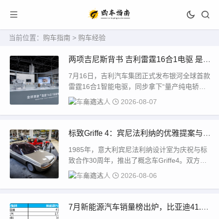
当前位置：
购车指南
>
购车经验
两项吉尼斯背书 吉利雷霆16合1电驱 是技
术破局 还是参数内卷
7月16日，吉利汽车集团正式发布银河全球首款
雷霆16合1智能电驱，同步拿下“量产纯电轿车
环青海湖最低能耗”与“湿滑路面最长连续双...
车商达人
2026-08-07
标致Griffe 4：宾尼法利纳的优雅提案与未
竟的轿跑梦
1985年，意大利宾尼法利纳设计室为庆祝与标
致合作30周年，推出了概念车Griffe4。双方合
作始于1955年的标致403，此后...
车商达人
2026-08-06
7月新能源汽车销量榜出炉，比亚迪41.9