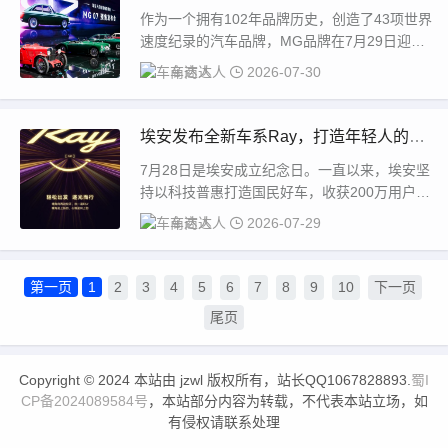
12.59万起开启轿跑平权！
作为一个拥有102年品牌历史，创造了43项世界
速度纪录的汽车品牌，MG品牌在7月29日迎来
了华丽转身时刻，MG07在当日宣布预售...
车商达人
2026-07-30
埃安发布全新车系Ray，打造年轻人的超
级纯电轿车Ray 7
7月28日是埃安成立纪念日。一直以来，埃安坚
持以科技普惠打造国民好车，收获200万用户认
可。站在第十年的开端，埃安正式发布全新车...
车商达人
2026-07-29
第一页
1
2
3
4
5
6
7
8
9
10
下一页
尾页
Copyright © 2024 本站由 jzwl 版权所有，站长QQ1067828893.
蜀I
CP备2024089584号
，本站部分内容为转载，不代表本站立场，如
有侵权请联系处理