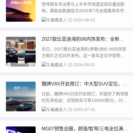
4987辆，同比增长31.74%
受传统车市淡季与上半年市场透支效应叠加影
响，乘联会数据显示2026年7月全国乘用车市场
预计零售量同比下降16.8%，行业正从短期...
车商达人
2026-08-02
2027款比亚迪海豹06内饰发布：全新岛
台 内嵌仪表 烤漆面板
近日，2027款比亚迪海豹(参数|询价 06内饰官
方图片正式对外发布。这一新车定位中型轿
车，在内外造型层面均完成多项优化升级。座...
车商达人
2026-08-01
魏牌V8X开启预订：中大型SUV定位，插
混动力，综合续航1659km
日前，魏牌V8X已经开启预订，并提供了两项限
时先享权益：试驾购车可享100000积分，2000
元订金抵5000元购车尾款。魏牌V...
车商达人
2026-07-31
MG07预售出圈，颜值/智驾/三电全拉满，